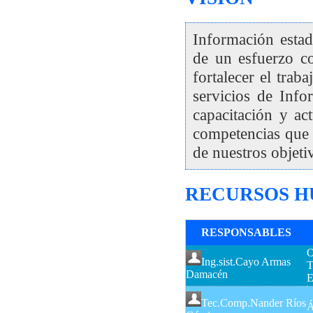
Información estad
de un esfuerzo co
fortalecer el trab
servicios de Info
capacitación y ac
competencias que s
de nuestros objeti
RECURSOS 
RESPONSABLES
O
Ing.sist.Cayo Armas
T
Damacén
E
Tec.Comp.Nander Ríos
Á