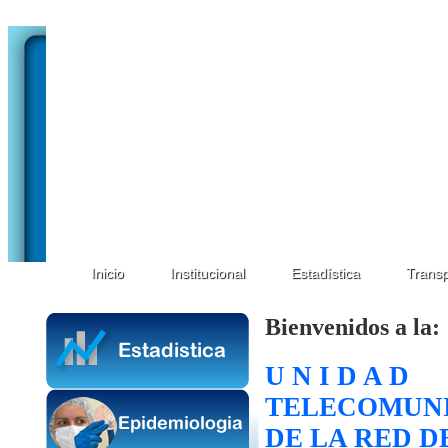
Inicio
Institucional
Estadística
Transp
Bienvenidos a la:
U N I D A D 
TELECOMUNI
DE LA RED D