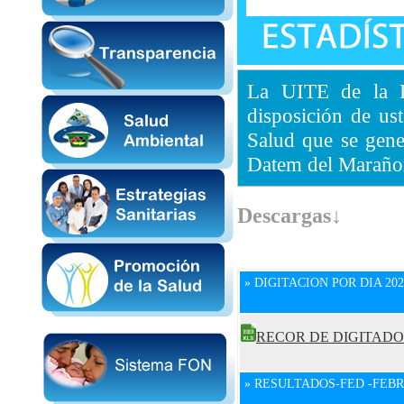
La UITE de la 
disposición de ust
Salud que se gene
Datem del Maraño
Descargas↓
» DIGITACION POR DIA 202
RECOR DE DIGITADO
» RESULTADOS-FED -FEBR