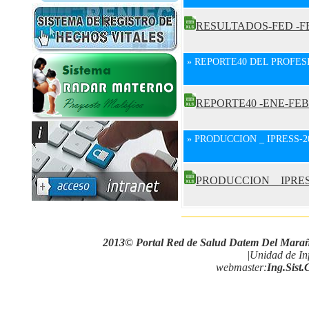
RESULTADOS-FED -F
» REPORTE40 DEL PROFES
REPORTE40 -ENE-FEB
» PRODUCCION _ IPRESS-2
PRODUCCION _ IPRES
2013© Portal Red de Salud Datem Del Mara
|Unidad de In
webmaster:
Ing.Sist