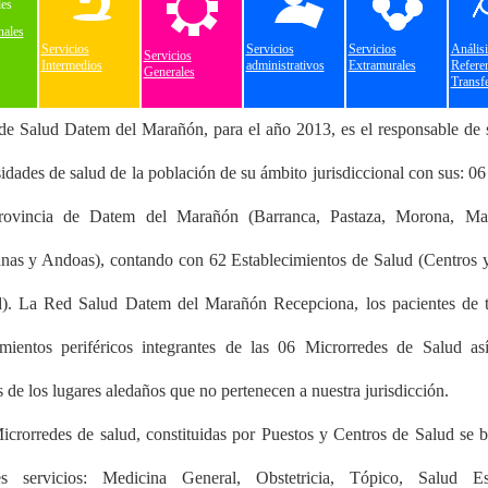
nales
Servicios
Servicios
Servicios
Análi
Servicios
Intermedios
administrativos
Extramurales
Refer
Generales
Transfe
e Salud Datem del Marañón, para el año 2013, es el responsable de s
sidades de salud de la población de su ámbito jurisdiccional con sus: 06 
rovincia de Datem del Marañón (Barranca, Pastaza, Morona, Man
as y Andoas), contando con 62 Establecimientos de Salud (Centros 
d). La Red Salud Datem del Marañón Recepciona, los pacientes de t
imientos periféricos integrantes de las 06 Microrredes de Salud a
s de los lugares aledaños que no pertenecen a nuestra jurisdicción.
icrorredes de salud, constituidas por Puestos y Centros de Salud se b
tes servicios: Medicina General, Obstetricia, Tópico, Salud E