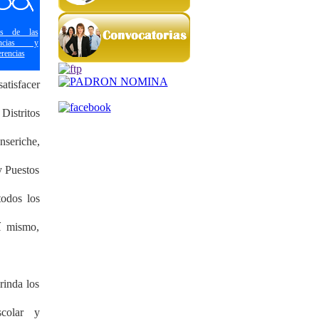
sis de las
encias y
rencias
atisfacer
Distritos
seriche,
y Puestos
odos los
sí mismo,
rinda los
scolar y