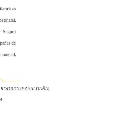
arreicas
rinatal,
y Seguro
mpañas de
omunidad,
EL RODRIGUEZ SALDAÑA|
pe