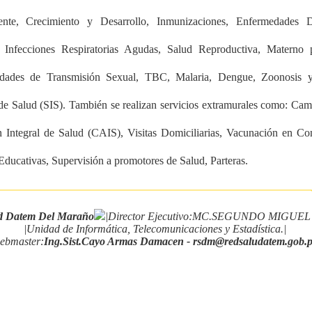
ente, Crecimiento y Desarrollo, Inmunizaciones, Enfermedades Di
 Infecciones Respiratorias Agudas, Salud Reproductiva, Materno pe
dades de Transmisión Sexual, TBC, Malaria, Dengue, Zoonosis 
 de Salud (SIS). También se realizan servicios extramurales como: Ca
 Integral de Salud (CAIS), Visitas Domiciliarias, Vacunación en C
Educativas, Supervisión a promotores de Salud, Parteras.
ud Datem Del Maraño
|Director Ejecutivo:MC.SEGUNDO MIGU
|Unidad de Informática, Telecomunicaciones y Estadística.|
ebmaster:
Ing.Sist.Cayo Armas Damacen - rsdm@redsaludatem.gob.