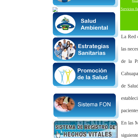
Servicios fi
La Red d
las nece
de la P
Cahuapan
de Salu
establec
paciente
En las M
siguien